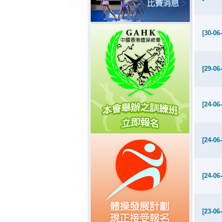
[21-04
[30-06
[29-06
[24-06
[20-03
[24-06
[03-03
[24-06
[23-06