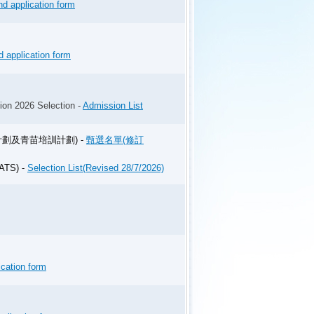
d application form
遊局藝術及體育發展基金資助，並獲世界
授權的「第七屆亞洲彈網錦標賽2026」，今日假
兩日的亞洲級別彈網盛事圓滿落幕。
 application form
12歲）個人決賽中，林宛彤及黃凱澄延續預
軍由朝鮮民主主義人民共和國選手 KIM
或以上）個人決賽方面，港將吳家希亦發揮出色，
on 2026 Selection -
Admission List
13–14歲）個人決賽以36.81分取得第
計劃及青苗培訓計劃) -
甄選名單(修訂
，以44.55分排名第四。男子年齡組別賽
YATS) -
Selection List(Revised 28/7/2026)
遊局藝術及體
cation form
（World Gymnastics）及亞洲體操
3日至24日假亞洲國際博覽館11號館上演。