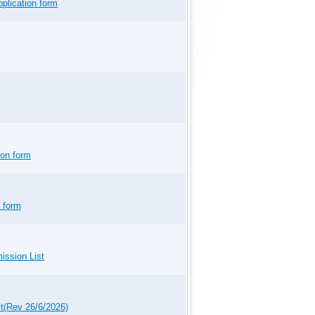
plication form
來自中國內地、中國香港等10個亞洲國家
場券。
新聞稿
subvented by The Leisure and Cultural
nd the Asian Gymnastics Union, the 7th
, AsiaWorld-Expo on 23 and 24 May. As
ps return to Hong Kong, bringing together
ies and regions across Asia to compete
ress Release
利完成。中國香港體操隊派出男子運動員張正及
ion form
運動員張正首次參加競技體操世界盃，他
則在跳馬獲得第八名。
新聞稿
 年 3 月 1 日 禮節性訪港。本會霍啟剛會長
n form
發展方向進行交流。
運動提供了寶貴的契機。
ission List
更名為世界體操聯合會(World
t(Rev 26/6/2026)
 Gymnastics代表了他們清晰且有明確目標的