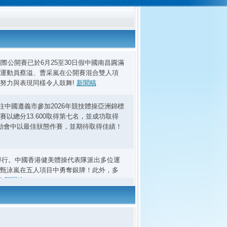
際公開賽已於6月25至30日假中國南昌圓滿
運動員蔡溢、曹采嵐在公開賽混合雙人項
努力與表現同樣令人鼓舞!
新聞稿
往中國遵義市參加2026年競技體操亞洲錦標
賽以總分13.600取得第七名，並成功取得
動會中以最佳狀態作賽，並期待取得佳績！
韓國釜山圓滿舉行。中國香港健美體操代表隊派出多位運
甄泳嵐在五人項目中勇奪銀牌！此外，多
!
新聞稿
賽，隊員發揮出色，共獲得八面獎牌，成績令