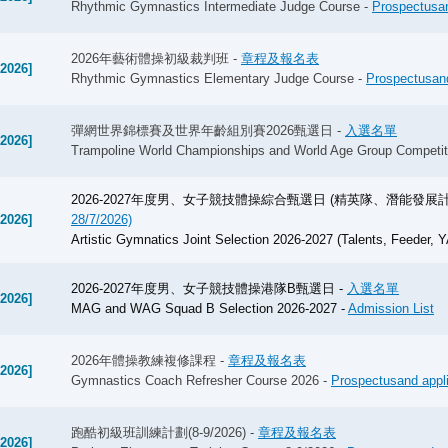
Rhythmic Gymnastics Intermediate Judge Course -
Prospectusan
由中國香港體操總會主辦，康樂及文化事務署，以及文化體育及旅
體操聯合會（World Gymnastics）及亞洲體操聯會（AGU）
2026年藝術體操初級裁判班 -
章程及報名表
亞洲國際博覽館11號館完成最後一日賽事，並舉行頒獎禮，一連
-2026]
Rhythmic Gymnastics Elementary Judge Course -
Prospectusand
香港隊今日在年齡組別賽率先傳來喜訊。女子年齡組別賽1（11–
賽的穩定發揮，分別取得第二及第三名，雙雙登上頒獎台。該項目冠
彈網世界錦標賽及世界年齡組別賽2026甄選日 -
入選名單
Phyong Gyong 以47.74分奪得。女子年齡組別賽4（17歲
-2026]
-2026]
Trampoline World Championships and World Age Group Competiti
以39.59分摘下銀牌，令港隊在年齡組別賽合共收穫兩銀一銅。
港隊其他年輕選手亦於不同組別決賽亮相。張紫嫣於女子年齡組別賽2（
2026-2027年度男、女子競技體操綜合甄選日 (精英隊、潛能發展
八名；女子年齡組別賽3（15–16歲）個人決賽中，劉卓知發揮穩定
-2026]
28/7/2026)
4（17歲或以上）個人決賽方面，梁道希以45.11分取得第四名。
Artistic Gymnatics Joint Selection 2026-2027 (Talents, Feeder, 
新聞稿
2026-2027年度男、女子競技體操港隊B甄選日 -
入選名單
-2026]
由中國香港體操總會主辦，康樂及文化事務署，以及文化體育及旅
MAG and WAG Squad B Selection 2026-2027 -
Admission List
2026年體操教練複修課程 -
章程及報名表
-2026]
Gymnastics Coach Refresher Course 2026 -
Prospectusand appli
育發展基金資助，並獲世界體操聯合會
跑酷初級班訓練計劃(8-9/2026) -
章程及報名表
聯盟（AGU）授權的「第七屆亞洲彈網錦標賽2026」，將於5月2
-2026]