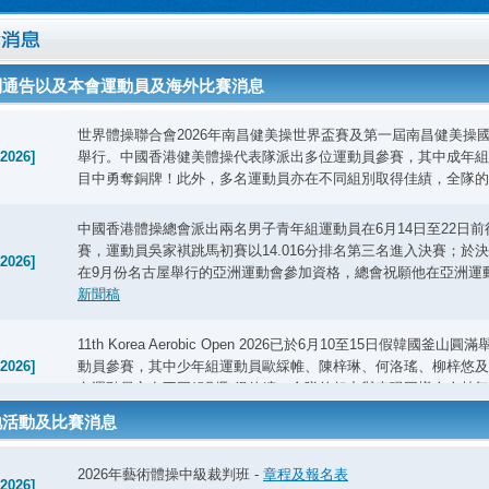
別通告以及本會運動員及海外比賽消息
世界體操聯合會2026年南昌健美操世界盃賽及第一屆南昌健美操國
-2026]
舉行。中國香港健美體操代表隊派出多位運動員參賽，其中成年組
目中勇奪銅牌！此外，多名運動員亦在不同組別取得佳績，全隊的
中國香港體操總會派出兩名男子青年組運動員在6月14日至22日前
賽，運動員吳家褀跳馬初賽以14.016分排名第三名進入決賽；於決
-2026]
在9月份名古屋舉行的亞洲運動會參加資格，總會祝願他在亞洲運
新聞稿
11th Korea Aerobic Open 2026已於6月10至15日假
-2026]
動員參賽，其中少年組運動員歐綵帷、陳梓琳、何洛瑤、柳梓悠及
名運動員亦在不同組別取得佳績，全隊的努力與表現同樣令人鼓舞
地活動及比賽消息
中國香港競技體操隊於6月3日至6月8日參加第21屆新加坡公開
-2026]
人鼓舞。
新聞稿
2026年藝術體操中級裁判班 -
章程及報名表
-2026]