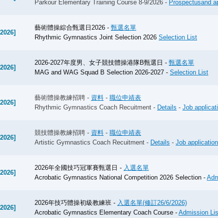
Parkour Elementary Training Course 8-9/2026 -
Prospectusand ap
作為亞洲最高級別的彈網賽事之一，今屆賽事再度落戶香港，匯聚
-2026]
及地區的彈網選手同場較技，爭奪2026年愛知・名古屋亞運會入
藝術體操綜合甄選日2026 -
甄選名單
Organised by The Gymnastics Association of Hong Kong, China, 
-2026]
Rhythmic Gymnastics Joint Selection 2026
Selection List
Services Department, and sanctioned by the World Gymnastics a
Trampoline Asian Championships 2026 will be held at Runway 11
one of Asia's premier trampoline events, this year's Championshi
2026-2027年度男、女子競技體操港隊B甄選日 -
甄選名單
-2026]
athletes from Chinese Mainland, Hong Kong, China and 10 countr
MAG and WAG Squad B Selection 2026-2027 -
Selection List
for qualification places at the Aichi-Nagoya 2026 Asian Games.
P
藝術體操教練招聘 -
資料
-
職位申靖表
2026年競技體操世界盃土耳其站於3月12至15日在安塔利亞順
-2026]
Rhythmic Gymnastics Coach Recuitment -
Details
-
Job applicat
-2026]
女子運動員曾凱緣出戰是次世界盃，他們均在單項晉身決賽。男子
在自由體操及跳馬分別獲得第八名和第四名；而女子運動員曾凱緣
競技體操教練招聘 -
資料
-
職位申靖表
-2026]
世界體操聯合會會長渡邊守成 Mr. Morinari Watanabe於 2026
Artistic Gymnastics Coach Recuitment -
Details
-
Job applicatio
BBS, JP、馮世富主席及多名執委亦出席小聚，並就體操運動之
-2026]
是次會面加深了彼此的聯繫，並為未來合作及推動本地與國際體操
2026年全國技巧冠軍賽甄選日 -
入選名單
新聞稿
-2026]
Acrobatic Gymnastics National Competition 2026 Selection -
Adm
2025年12月9日，國際體操聯盟（FIG）宣布一項歷史性變革，正式
2026年技巧體操初級教練班 -
入選名單(修訂26/6/2026)
Gymnastics)。
-2026]
Acrobatic Gymnastics Elementary Coach Course -
Admission Lis
世界體操聯合會會長渡邊守成（Morinari Watanabe）形容World