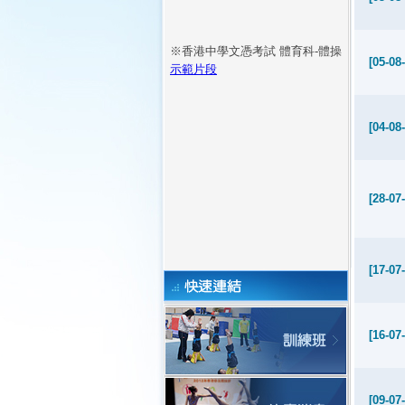
※香港中學文憑考試 體育科-體操
[05-08
示範片段
[24-05
[04-08
[28-07
[17-07
[16-07
[09-07