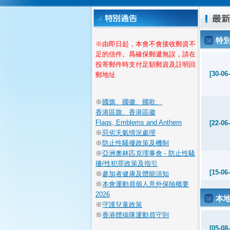
特
※由即日起，本會不會接收郵資不
足的信件。爲確保郵遞無誤，請在
投寄郵件時支付足額郵資及註明回
[30-06
郵地址
※
國旗、國徽、國歌、
香港區旗、香港區徽
Flags, Emblems and Anthem
[22-06
※
惡劣天氣情況處理
※
防止性騷擾政策及機制
※
亞洲奧林匹克理事會 - 防止性騷
擾/性犯罪政策及指引
[15-06
※
參加者健康及體能須知
※
本會運動員個人意外保險概要
2026
本
※
守護兒童政策
[08-06
※
香港體操隊運動員守則
[05-08